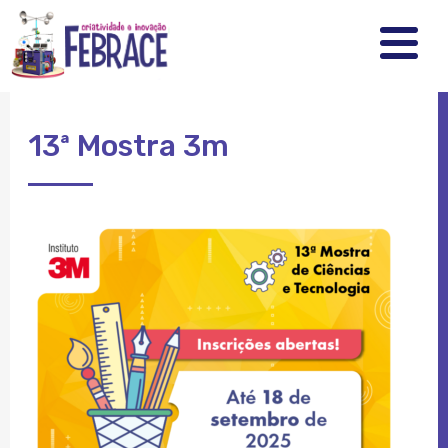
FEBRRACE
.
.
.
13ª Mostra 3m