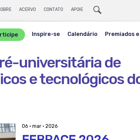
Ícone
SOBRE
ACERVO
CONTATO
APOIE
Lupa
ite
a
Inspire-se
Calendário
Premiados e 
rticipe
sca
é-universitária de
ficos e tecnológicos d
06 · mar · 2026
FEBRACE 2026