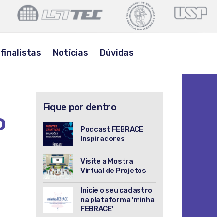
POLI
LSITEC
USP
USP
BUSCAR
finalistas
Notícias
Dúvidas
Fique por dentro
o
Podcast FEBRACE
Inspiradores
Visite a Mostra
Virtual de Projetos
Inicie o seu cadastro
na plataforma 'minha
FEBRACE'