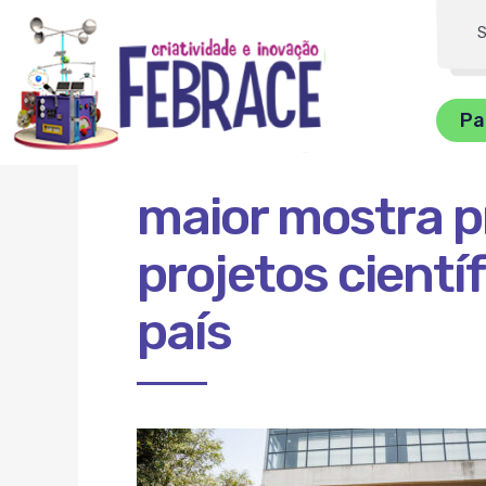
FEBRRACE
Dig
su
Pa
bu
maior mostra pr
projetos cientí
país