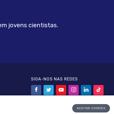
m jovens cientistas.
SIGA-NOS NAS REDES
Facebook
twitter
YouTube
Instagram
linkedin
tiktok
link
link
link
link
link
link
ACEITAR COOKIES