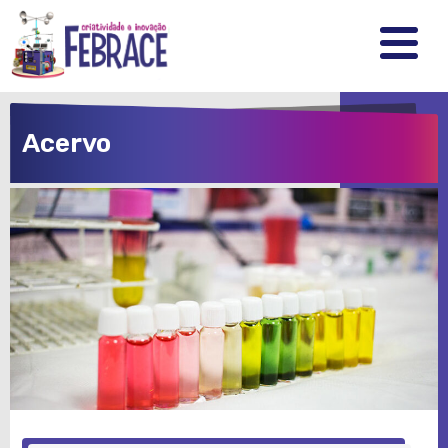
FEBRRACE
.
.
.
Acervo