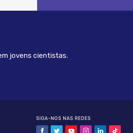
m jovens cientistas.
SIGA-NOS NAS REDES
Facebook
twitter
YouTube
Instagram
linkedin
tiktok
link
link
link
link
link
link