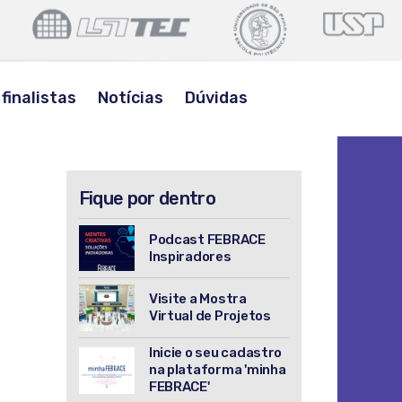
POLI
LSITEC
USP
USP
BUSCAR
finalistas
Notícias
Dúvidas
Fique por dentro
Podcast FEBRACE
Inspiradores
Visite a Mostra
Virtual de Projetos
Inicie o seu cadastro
na plataforma 'minha
FEBRACE'