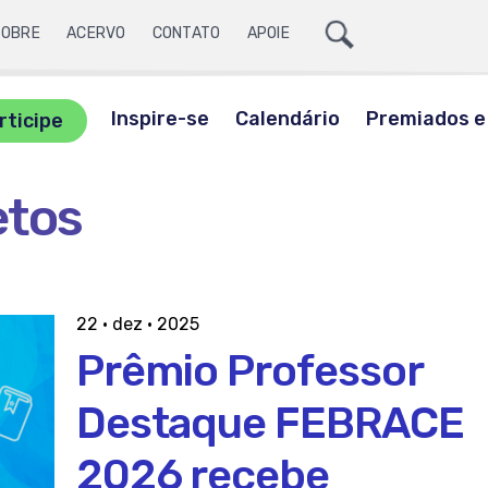
Ícone
SOBRE
ACERVO
CONTATO
APOIE
Lupa
ite
a
Inspire-se
Calendário
Premiados e 
rticipe
sca
etos
22 · dez · 2025
Prêmio Professor
Destaque FEBRACE
2026 recebe