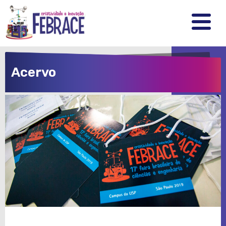
FEBRRACE
.
.
.
Acervo