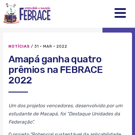
FEBRRACE
.
.
.
NOTÍCIAS
/
31 · MAR · 2022
Amapá ganha quatro
prêmios na FEBRACE
2022
Um dos projetos vencedores, desenvolvido por um
estudante de Macapá, foi “Destaque Unidades da
Federação”.
O projeto “Potencial sustentável da aplicabilidade