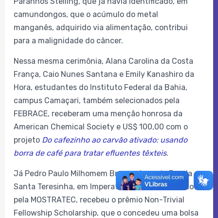
Paranhos Stelling, que já havia identificado, em
camundongos, que o acúmulo do metal
manganês, adquirido via alimentação, contribui
para a malignidade do câncer.
Nessa mesma cerimônia, Alana Carolina da Costa
França, Caio Nunes Santana e Emily Kanashiro da
Hora, estudantes do Instituto Federal da Bahia,
campus Camaçari, também selecionados pela
FEBRACE, receberam uma menção honrosa da
American Chemical Society e US$ 100,00 com o
projeto
Do cafezinho ao carvão ativado: usando
borra de café para tratar efluentes têxteis
.
Já Pedro Paulo Milhomem Braga, aluno da Escola
Santa Teresinha, em Imperatriz (MA), selecionado
pela MOSTRATEC, recebeu o prêmio Non-Trivial
Fellowship Scholarship, que o concedeu uma bolsa