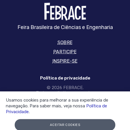
FEBRRACE
Feira Brasileira de Ciências e Engenharia
SOBRE
PARTICIPE
INSPIRE-SE
Política de privacidade
© 2026 FEBRACE.
Todos os direitos reservados
Usamos cookies para melhorar a sua experiência de
SIGA-NOS NAS REDES
navegação. Para saber mais, veja nossa
Política de
Privacidade
.
Facebook
twitter
YouTube
Instagram
linkedin
tiktok
link
link
link
link
link
link
ACEITAR COOKIES