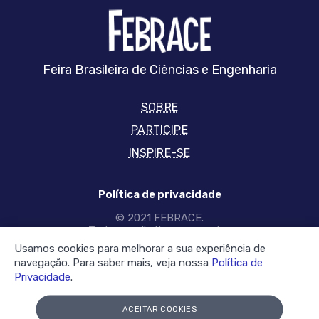
FEBRRACE
Feira Brasileira de Ciências e Engenharia
SOBRE
PARTICIPE
INSPIRE-SE
Política de privacidade
© 2021 FEBRACE.
Todos os direitos reservados
Usamos cookies para melhorar a sua experiência de
SIGA-NOS NAS REDES
navegação. Para saber mais, veja nossa
Política de
Privacidade
.
Facebook
twitter
YouTube
Instagram
linkedin
tiktok
link
link
link
link
link
link
ACEITAR COOKIES