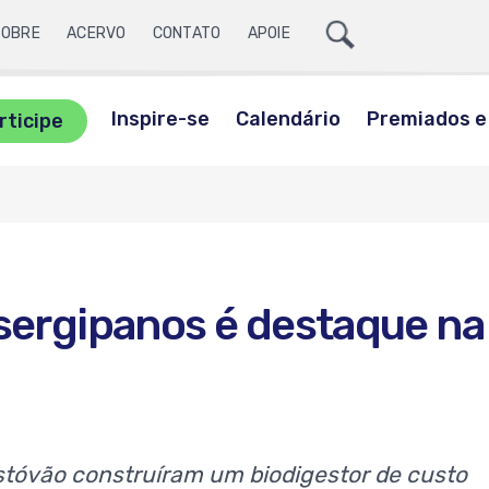
Ícone
SOBRE
ACERVO
CONTATO
APOIE
Lupa
ite
a
Inspire-se
Calendário
Premiados e 
rticipe
sca
 sergipanos é destaque na
stóvão construíram um biodigestor de custo