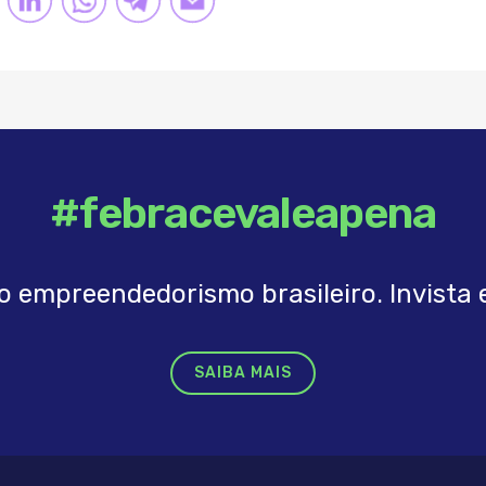
K
LINK
#febracevaleapena
o empreendedorismo brasileiro. Invista e
SAIBA MAIS