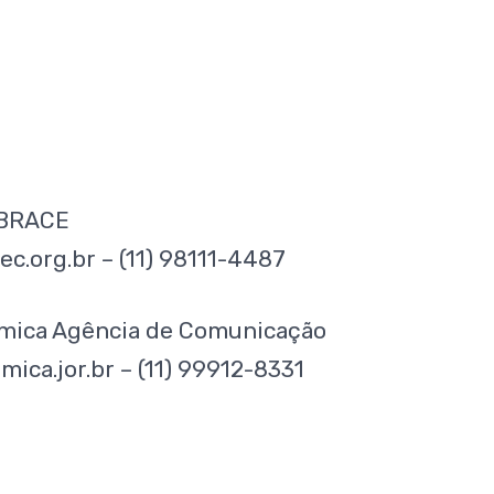
EBRACE
ec.org.br – (11) 98111-4487
êmica Agência de Comunicação
ica.jor.br – (11) 99912-8331