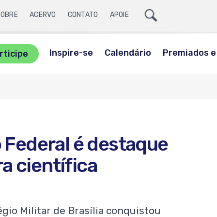
Ícone
SOBRE
ACERVO
CONTATO
APOIE
Lupa
ite
a
Inspire-se
Calendário
Premiados e 
rticipe
sca
o Federal é destaque
a científica
io Militar de Brasília conquistou