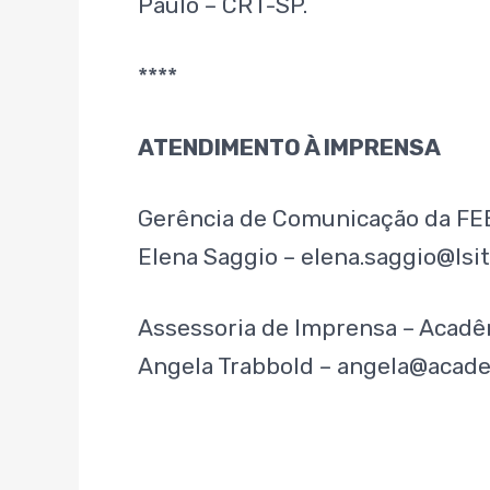
Paulo – CRT-SP.
****
ATENDIMENTO À IMPRENSA
Gerência de Comunicação da F
Elena Saggio – elena.saggio@lsit
Assessoria de Imprensa – Acad
Angela Trabbold – angela@academ