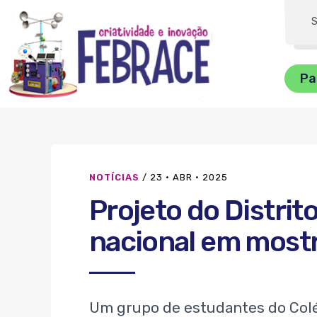
FEBRRACE
Dig
su
Pa
bu
NOTÍCIAS
/
23 · ABR · 2025
Projeto do Distrit
nacional em mostr
Um grupo de estudantes do Colég