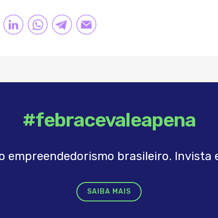
TTER
LINKEDIN
K
LINK
#febracevaleapena
o empreendedorismo brasileiro. Invista e
SAIBA MAIS