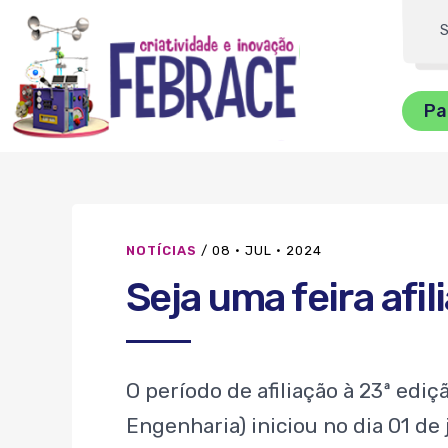
FEBRRACE
Dig
su
Pa
bu
NOTÍCIAS
/
08 · JUL · 2024
Seja uma feira afi
O período de afiliação à 23ª edi
Engenharia) iniciou no dia 01 de