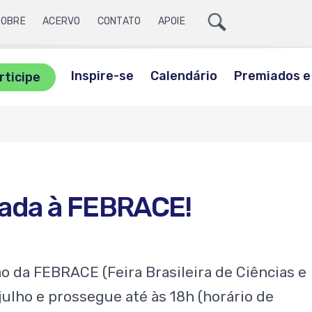
Ícone
SOBRE
ACERVO
CONTATO
APOIE
Lupa
ite
a
Inspire-se
Calendário
Premiados e 
rticipe
sca
liada à FEBRACE!
ção da FEBRACE (Feira Brasileira de Ciências e
 julho e prossegue até às 18h (horário de