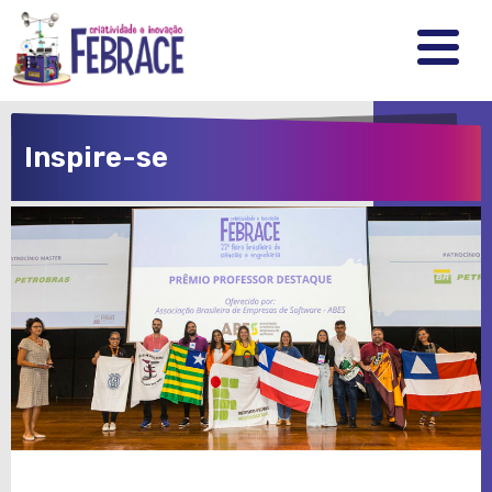
FEBRRACE
.
.
.
Inspire-se