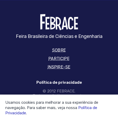
FEBRRACE
Feira Brasileira de Ciências e Engenharia
SOBRE
PARTICIPE
INSPIRE-SE
Política de privacidade
© 2012 FEBRACE.
Todos os direitos reservados
Usamos cookies para melhorar a sua experiência de
SIGA-NOS NAS REDES
navegação. Para saber mais, veja nossa
Política de
Privacidade
.
Facebook
twitter
YouTube
Instagram
linkedin
tiktok