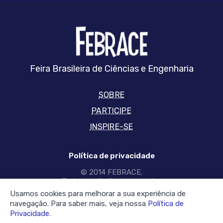
FEBRRACE
Feira Brasileira de Ciências e Engenharia
SOBRE
PARTICIPE
INSPIRE-SE
Política de privacidade
© 2014 FEBRACE.
Todos os direitos reservados
Usamos cookies para melhorar a sua experiência de
SIGA-NOS NAS REDES
navegação. Para saber mais, veja nossa
Política de
Privacidade
.
Facebook
twitter
YouTube
Instagram
linkedin
tiktok